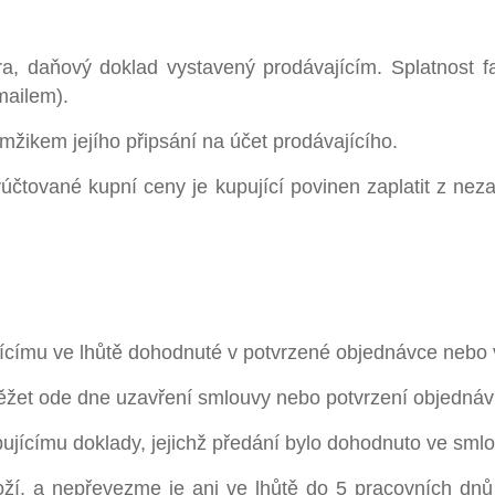
ra, daňový doklad vystavený prodávajícím. Splatnost 
mailem).
žikem jejího připsání na účet prodávajícího.
yúčtované kupní ceny je kupující povinen zaplatit z ne
jícímu ve lhůtě dohodnuté v potvrzené objednávce nebo
ěžet ode dne uzavření smlouvy nebo potvrzení objednáv
ujícímu doklady, jejichž předání bylo dohodnuto ve sm
ží, a nepřevezme je ani ve lhůtě do 5 pracovních dnů