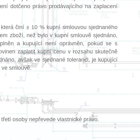
ní dotčeno právo prodávajícího na zaplacení
, která činí ± 10 % kupní smlouvou sjednaného
em zboží, než bylo v kupní smlouvě sjednáno,
splněn a kupující není oprávněn, pokud se s
ovinen zaplatit kupní cenu v rozsahu skutečně
náno, avšak ve sjednané toleranci, je kupující
é ve smlouvě.
a třetí osoby nepřevede vlastnické právo.