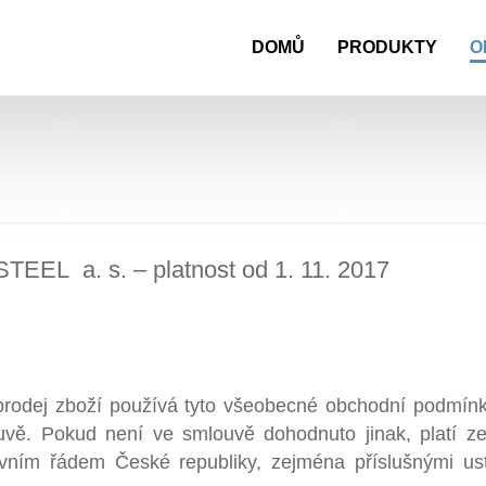
DOMŮ
PRODUKTY
O
EEL a. s. – platnost od 1. 11. 2017
rodej zboží používá tyto všeobecné obchodní podmínky
uvě. Pokud není ve smlouvě dohodnuto jinak, platí 
rávním řádem České republiky, zejména příslušnými u