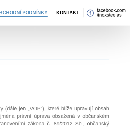
facebook.com
BCHODNÍ PODMÍNKY
KONTAKT
/inoxsteelas
 (dále jen „VOP“), které blíže upravují obsah
zejména právní úprava obsažená v občanském
stanoveními zákona č. 89/2012 Sb., občanský