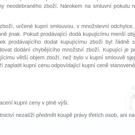
ny neodebraného zboží. Nárokem na smluvní pokutu ne
 zboží, určené kupní smlouvou, v množstevní odchylce
ně jinak. Pokud prodávající dodá kupujícímu menší obj
azek prodávajícího dodat kupujícímu zboží byl řádně 
vat dodání chybějícího množství zboží. Kupující je p
címu větší objem zboží, než bylo v kupní smlouvě sjed
í zaplatit kupní cenu odpovídající kupní ceně stanoven
acení kupní ceny v plné výši.
tnictví nezatíží předmět koupě právy třetích osob, ani n